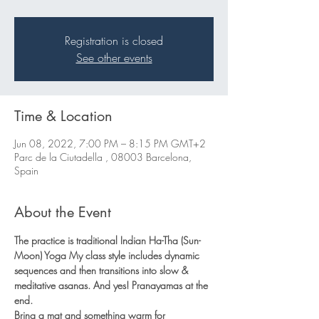
Registration is closed
See other events
Time & Location
Jun 08, 2022, 7:00 PM – 8:15 PM GMT+2
Parc de la Ciutadella , 08003 Barcelona,
Spain
About the Event
The practice is traditional Indian Ha-Tha (Sun-
Moon) Yoga My class style includes dynamic 
sequences and then transitions into slow & 
meditative asanas. And yes! Pranayamas at the 
end. 
Bring a mat and something warm for 