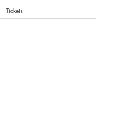
Tickets
Sale ended
Ticket type
Yoga in the Park
Price
€11.00
+€0.28 ticket service fee
Share This Event