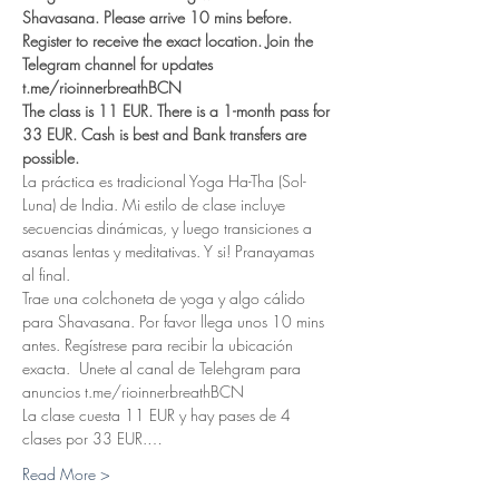
Shavasana. Please arrive 10 mins before. 
Register to receive the exact location. Join the 
Telegram channel for updates 
t.me/rioinnerbreathBCN
The class is 11 EUR. There is a 1-month pass for 
33 EUR. Cash is best and Bank transfers are 
possible.  
La práctica es tradicional Yoga Ha-Tha (Sol-
Luna) de India. Mi estilo de clase incluye 
secuencias dinámicas, y luego transiciones a 
asanas lentas y meditativas. Y si! Pranayamas 
al final. 
Trae una colchoneta de yoga y algo cálido 
para Shavasana. Por favor llega unos 10 mins 
antes. Regístrese para recibir la ubicación 
exacta.  Unete al canal de Telehgram para 
anuncios t.me/rioinnerbreathBCN
La clase cuesta 11 EUR y hay pases de 4 
clases por 33 EUR.…
Read More >